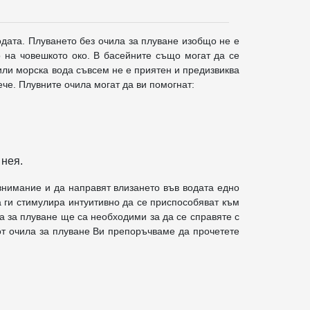
одата. Плуването без очила за плуване изобщо не е
о на човешкото око. В басейните също могат да се
или морска вода съвсем не е приятен и предизвиква
че. Плувните очила могат да ви помогнат:
 нея.
 внимание и да направят влизането във водата едно
а ги стимулира интуитивно да се приспособяват към
та за плуване ще са необходими за да се справяте с
 от очила за плуване Ви препоръчваме да прочетете