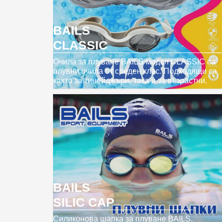
BAILS
CLASSIC
Очила за плуване BAILS модел CLASSIC са
плувни очила от среден клас. Подходящи са
както за тинейджъри, така и за възрастни.
BAILS
SILIC CAP
Силиконова шапка за плуване BAILS.