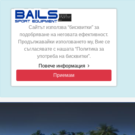
Сайтът използва “бисквитки” за
подобряване на неговата ефективност.
Продължавайки използването му, Вие се
съгласявате с нашата “Политика за
употреба на бисквитки”.
Повече информация
Приемам