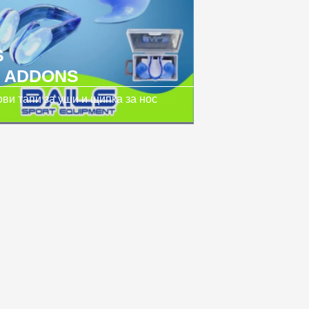
S
 ADDONS
ви тапи за уши и щипка за нос