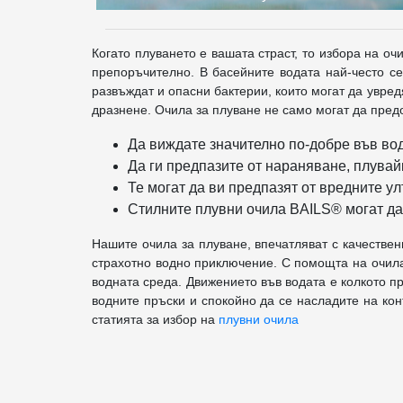
Когато плуването е вашата страст, то избора на о
препоръчително. В басейните водата най-често се
развъждат и опасни бактерии, които могат да увре
дразнене. Очила за плуване не само могат да предо
Да виждате значително по-добре във вод
Да ги предпазите от нараняване, плувай
Те могат да ви предпазят от вредните у
Стилните плувни очила BAILS® могат да
Нашите очила за плуване, впечатляват с качествен
страхотно водно приключение. С помощта на очилат
водната среда. Движението във водата е колкото пр
водните пръски и спокойно да се насладите на кон
статията за избор на
плувни очила