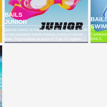
BAILS
BAIL
JUNIOR
SWIM
Детски очила за плуване BAILS модел JUNIOR
са висококачествени плувни очила от висок
Силиконо
клас. Подходящи за деца от 3 до 10 години.
BAILS.