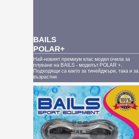
BAILS
POLAR+
Най-новият премиум клас модел очила за
плуване на BAILS - моделът POLAR +.
Подходящи са както за тинейджъри, така и за
възрастни.