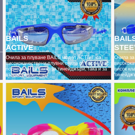
BAILS
BAIL
ACTIVE
STEE
Очила за плуване BAILS модел ACTIVE са
Очила за
висококачествени плувни очила от висок клас
високока
подходящи са както за тинейджъри, така и за
висок кл
възрастни.
тинейджъ