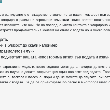
чила за плуване е от съществено значение за вашия комфорт във в
 хлорира с различни агресивни химикали, които влияят негативн
дят незащитените очи. Не на последно място контакта с хлорирана 
твратят продължителния контакт на очите с водата но и много пове
ата.
ки в близост до скали например
лтравиолетови лъчи
 подчертаят вашата неповторима визия във водата и извън
и атрактивни модели, които веднага могат да ангажират детското
а за плуване децата откриват цял един нов свят под водата. Тов
иятно, толкова и полезно. Дори и да не можете да плувате, очила
такта с водата. За да се ориентирате по-лесно в многообразието