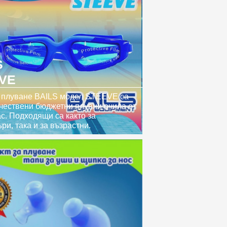
S
VE
 плуване BAILS модел STEEVE са
чествени бюджетни плувни очила от
ас. Подходящи са както за
ри, така и за възрастни.