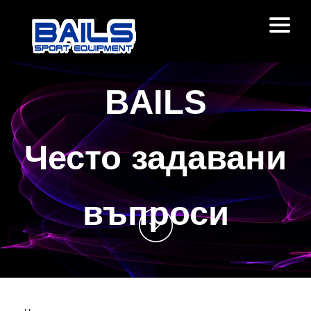
Продукти
BAILS
За нас
Често задавани
Магазини
въпроси
Блог
Контакти