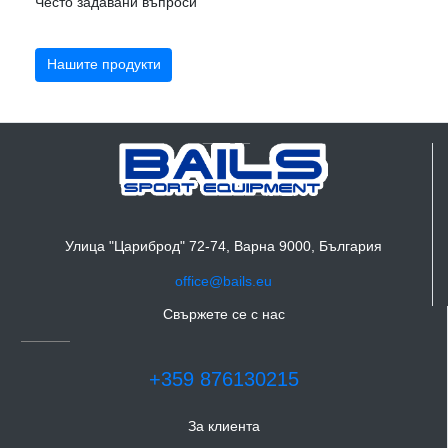
Често задавани въпроси
Нашите продукти
Улица "Цариброд" 72-74, Варна 9000, България
office@bails.eu
Свържете се с нас
+359 876130215
За клиента