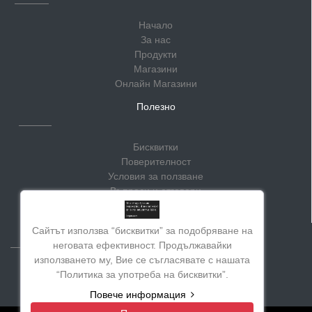
Начало
За нас
Продукти
Магазини
Онлайн Магазини
Полезно
Бисквитки
Поверителност
Условия за ползване
Въпроси и отговори
Блог
Социални мрежи
Сайтът използва “бисквитки” за подобряване на
неговата ефективност. Продължавайки
използването му, Вие се съгласявате с нашата
“Политика за употреба на бисквитки”.
Повече информация