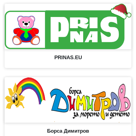
PRINAS.EU
Борса Димитров