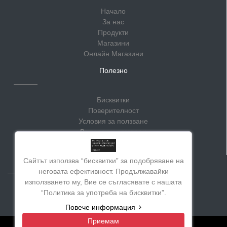
Начало
За нас
Продукти
Магазини
Онлайн Магазини
Полезно
Бисквитки
Поверителност
Условия за ползване
Въпроси и отговори
Блог
Социални мрежи
Сайтът използва “бисквитки” за подобряване на
неговата ефективност. Продължавайки
използването му, Вие се съгласявате с нашата
“Политика за употреба на бисквитки”.
Повече информация
Приемам